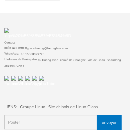
Contact
boîte aux lettres:
grace-huang@linuo-glass.com
WhatsApp:
+86 15668329726
L’adresse de l’entreprise:
Yu Huang-miao, comté de Shanghe, ville de Jinan, Shandong
251604, Chine
LIENS:
Groupe Linuo
Site chinois de Linuo Glass
envoyer