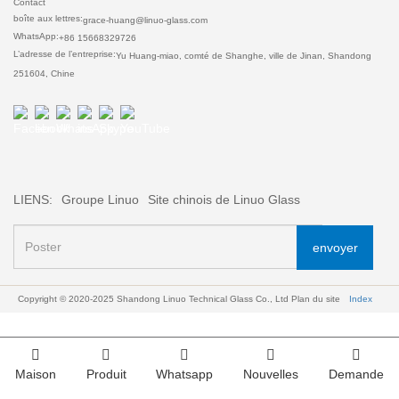
Contact
boîte aux lettres:
grace-huang@linuo-glass.com
WhatsApp:
+86 15668329726
L’adresse de l’entreprise:
Yu Huang-miao, comté de Shanghe, ville de Jinan, Shandong
251604, Chine
LIENS:
Groupe Linuo
Site chinois de Linuo Glass
envoyer
Copyright © 2020-2025 Shandong Linuo Technical Glass Co., Ltd
Plan du site
Index
Maison
Produit
Whatsapp
Nouvelles
Demande