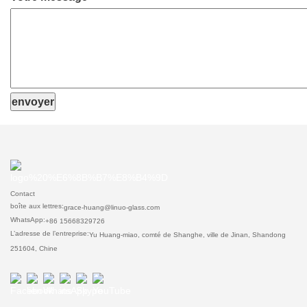
envoyer
Contact
boîte aux lettres:
grace-huang@linuo-glass.com
WhatsApp:
+86 15668329726
L’adresse de l’entreprise:
Yu Huang-miao, comté de Shanghe, ville de Jinan, Shandong
251604, Chine