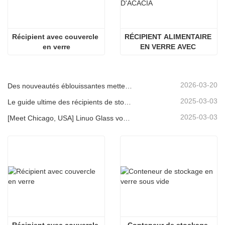
Récipient avec couvercle 
RÉCIPIENT ALIMENTAIRE 
en verre
EN VERRE AVEC 
COUVERCLE EN BOIS 
D'ACACIA
2026-03-20
Des nouveautés éblouissantes mettent en lumière la force de Linuo | Le verre spécial Linuo fait ses débuts à Ambiente Frankfurt
2025-03-03
Le guide ultime des récipients de stockage d'aliments en verre à haut borosilicate
2025-03-03
[Meet Chicago, USA] Linuo Glass vous invite à rassembler le salon à domicile inspiré de Chicago!