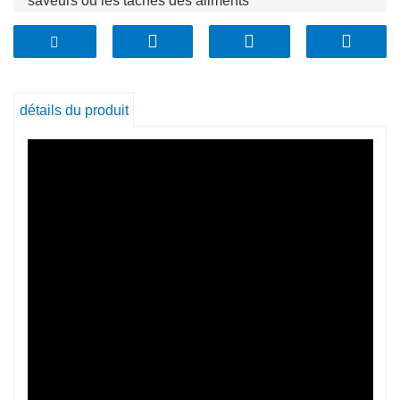
saveurs ou les taches des aliments
* Le verre Pyrex de qualité OEM résiste à l'épreuve du
temps
détails du produit