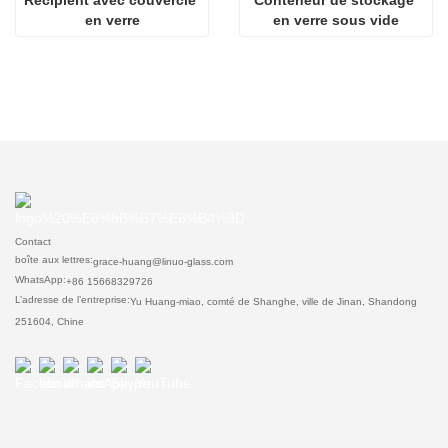
Récipient avec couvercle 
Conteneur de stockage 
en verre
en verre sous vide
Contact
boîte aux lettres:
grace-huang@linuo-glass.com
WhatsApp:
+86 15668329726
L’adresse de l’entreprise:
Yu Huang-miao, comté de Shanghe, ville de Jinan, Shandong
251604, Chine