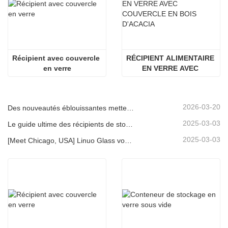
Récipient avec couvercle 
RÉCIPIENT ALIMENTAIRE 
en verre
EN VERRE AVEC 
COUVERCLE EN BOIS 
D'ACACIA
2026-03-20
Des nouveautés éblouissantes mettent en lumière la force de Linuo | Le verre spécial Linuo fait ses débuts à Ambiente Frankfurt
2025-03-03
Le guide ultime des récipients de stockage d'aliments en verre à haut borosilicate
2025-03-03
[Meet Chicago, USA] Linuo Glass vous invite à rassembler le salon à domicile inspiré de Chicago!