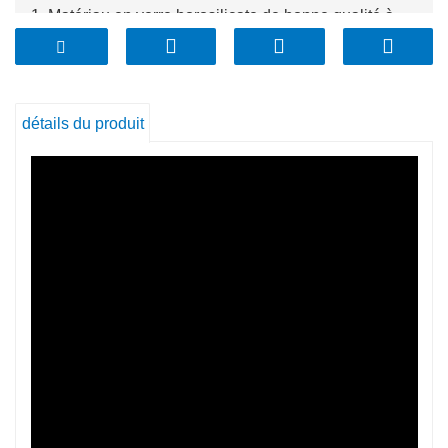
1. Matériau en verre borosilicate de bonne qualité à
prix compétitif
2. Facile à nettoyer et à transporter
3. L'équipe professionnelle de contrôle qualité
contrôle bien la qualité et livre rapidement
détails du produit