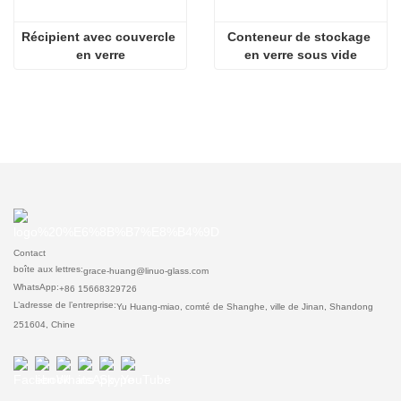
Récipient avec couvercle 
Conteneur de stockage 
en verre
en verre sous vide
Contact
boîte aux lettres:
grace-huang@linuo-glass.com
WhatsApp:
+86 15668329726
L’adresse de l’entreprise:
Yu Huang-miao, comté de Shanghe, ville de Jinan, Shandong
251604, Chine