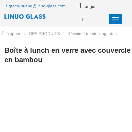
grace-huang@linuo-glass.com
Langue
Trophée
DES PRODUITS
Récipient de stockage des
aliments en verre
Conteneurs de stockage de nourriture en verre
Boîte à lunch en verre avec couvercle
en bambou
avec couvercles en bambou
Boîte à lunch en verre avec
couvercle en bambou