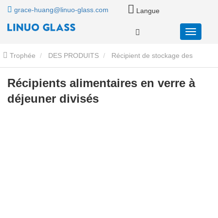
grace-huang@linuo-glass.com
Langue
Trophée
DES PRODUITS
Récipient de stockage des
aliments en verre
Conteneurs de stockage de nourriture en verre
Récipients alimentaires en verre à
déjeuner divisés
pour les déjeuners
Récipients alimentaires en verre à déjeuner
divisés