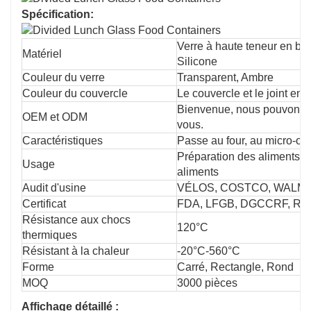
Spécification:
Verre à haute teneur en bo
Matériel
Silicone
Couleur du verre
Transparent, Ambre
Couleur du couvercle
Le couvercle et le joint en
Bienvenue, nous pouvons f
OEM et ODM
vous.
Caractéristiques
Passe au four, au micro-ond
Préparation des aliments, 
Usage
aliments
Audit d'usine
VÉLOS, COSTCO, WALM
Certificat
FDA, LFGB, DGCCRF, RO
Résistance aux chocs
120°C
thermiques
Résistant à la chaleur
-20°C-560°C
Forme
Carré, Rectangle, Rond
MOQ
3000 pièces
Affichage détaillé :