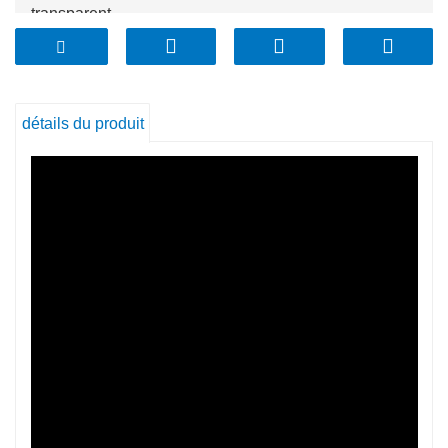
transparent.
* Le couvercle du récipient - Couvercles à verrouillage
par pression en plastique sans BPA et bande
d'étanchéité en silicone gris.
détails du produit