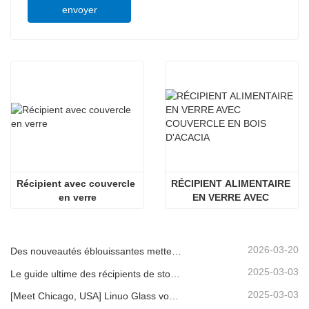
envoyer
Récipient avec couvercle 
RÉCIPIENT ALIMENTAIRE 
en verre
EN VERRE AVEC 
COUVERCLE EN BOIS 
D'ACACIA
2026-03-20
Des nouveautés éblouissantes mettent en lumière la force de Linuo | Le verre spécial Linuo fait ses débuts à Ambiente Frankfurt
2025-03-03
Le guide ultime des récipients de stockage d'aliments en verre à haut borosilicate
2025-03-03
[Meet Chicago, USA] Linuo Glass vous invite à rassembler le salon à domicile inspiré de Chicago!