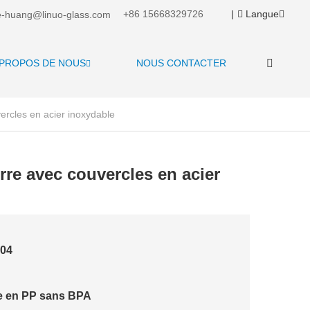
+86 15668329726
|
Langue
-huang@linuo-glass.com
 PROPOS DE NOUS
NOUS CONTACTER
rcles en acier inoxydable
re avec couvercles en acier
304
ée en PP sans BPA