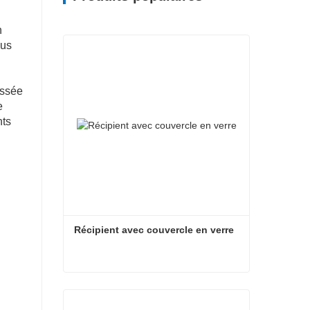
n
lus
rossée
e
nts
Récipient avec couvercle en verre
Récipient avec couvercle en verre