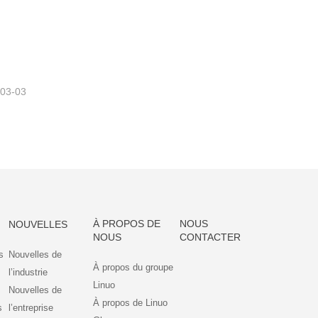
RÉCIPIENT ALIMENTAIRE EN VERRE AVEC COUVERCLE EN BOIS D'ACACIA
-03-03
À PROPOS DE
NOUS
NOUVELLES
NOUS
CONTACTER
s
Nouvelles de
À propos du groupe
l’industrie
Linuo
Nouvelles de
À propos de Linuo
s
l’entreprise