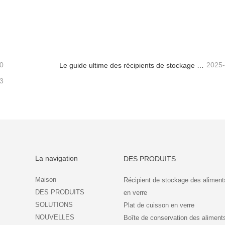
E DE COLA EN VERRE
tacter maintenant
Contacter maintenant
0
2025
Le guide ultime des récipients de stockage d'aliments en verre à haut borosilicate
3
La navigation
DES PRODUITS
Maison
Récipient de stockage des aliment
DES PRODUITS
en verre
SOLUTIONS
Plat de cuisson en verre
NOUVELLES
Boîte de conservation des aliment