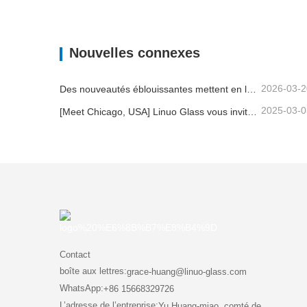
Récipient avec couvercle en verre
TASS
Contacter maintenant
Con
Nouvelles connexes
2026-03-2
Des nouveautés éblouissantes mettent en lumière la force de Linuo | Le verre spécial Linuo fait ses débuts à Ambiente Frankfurt
2025-03-0
[Meet Chicago, USA] Linuo Glass vous invite à rassembler le salon à domicile inspiré de Chicago!
Contact
boîte aux lettres:
grace-huang@linuo-glass.com
WhatsApp:
+86 15668329726
L’adresse de l’entreprise:
Yu Huang-miao, comté de