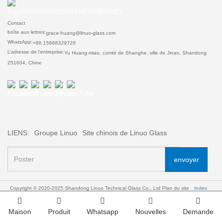
Contact
boîte aux lettres:
grace-huang@linuo-glass.com
WhatsApp:
+86 15668329726
L’adresse de l’entreprise:
Yu Huang-miao, comté de Shanghe, ville de Jinan, Shandong
251604, Chine
LIENS:
Groupe Linuo
Site chinois de Linuo Glass
envoyer
Copyright © 2020-2025 Shandong Linuo Technical Glass Co., Ltd
Plan du site
Index
Maison
Produit
Whatsapp
Nouvelles
Demande