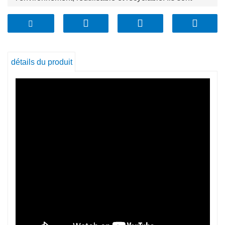
exempts de phtalates, de plastiques, de BPA, de PVC
et de substances nocives. Les couvercles concaves
en bambou des terrariums sont empilables en toute
sécurité, ce qui vous permet d'économiser de l'espace
détails du produit
de stockage.
1) Verre à haute teneur en borosilicate. Il n'absorbe
pas les odeurs, les saveurs ou les taches des
aliments.
2) Résistant à l'usure, forte résistance aux chocs
mécaniques
3) Extra résistant aux chocs thermiques, résistance à
la chaleur jusqu'à 250 ℃.
4) Performances hygiéniques plus élevées.
5) Peut être utilisé au four, au micro-ondes et au lave-
vaisselle.