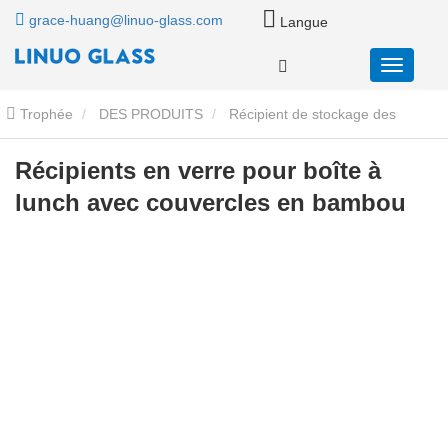
grace-huang@linuo-glass.com
Langue
Trophée
DES PRODUITS
Récipient de stockage des
aliments en verre
Conteneurs de stockage de nourriture en verre
Récipients en verre pour boîte à
lunch avec couvercles en bambou
avec couvercles en bambou
Récipients en verre pour boîte à
lunch avec couvercles en bambou