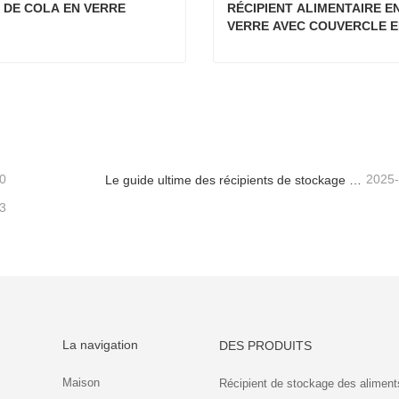
 DE COLA EN VERRE
RÉCIPIENT ALIMENTAIRE EN
VERRE AVEC COUVERCLE E
BOIS D'ACACIA
E DE COLA EN VERRE
tacter maintenant
Contacter maintenant
0
2025
Le guide ultime des récipients de stockage d'aliments en verre à haut borosilicate
3
La navigation
DES PRODUITS
Maison
Récipient de stockage des aliment