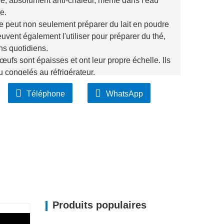
e, absolument anti-chaleur, même dans l'eau
e.
lle peut non seulement préparer du lait en poudre
euvent également l'utiliser pour préparer du thé,
ns quotidiens.
ufs sont épaisses et ont leur propre échelle. Ils
 congelés au réfrigérateur.
Téléphone
WhatsApp
Produits populaires