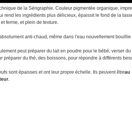
 technique de la Sérigraphie. Couleur pigmentée organique, impr
e qui rend les ingrédients plus délicieux, épaissit le fond de la tass
 et ferme, et plein de texture.
 absolument anti-chaud, même dans l'eau nouvellement bouillie
ulement peut préparer du lait en poudre pour le bébé, verser du l
ur préparer du thé, des boissons, pour répondre à différents bes
fs sont épaisses et ont leur propre échelle. Ils peuvent être
au
teur
.