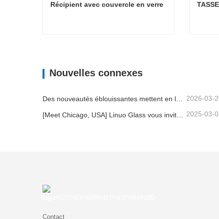
Récipient avec couvercle en verre
TASSE
Récipient avec couvercle en verre
TASS
Contacter maintenant
Con
Nouvelles connexes
2026-03-2
Des nouveautés éblouissantes mettent en lumière la force de Linuo | Le verre spécial Linuo fait ses débuts à Ambiente Frankfurt
2025-03-0
[Meet Chicago, USA] Linuo Glass vous invite à rassembler le salon à domicile inspiré de Chicago!
Contact