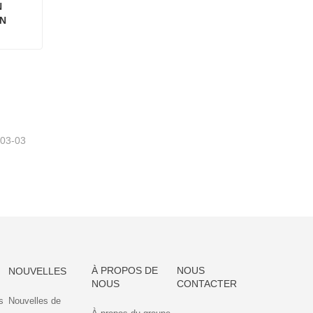
 
N 
RÉCIPIENT ALIMENTAIRE EN VERRE AVEC COUVERCLE EN BOIS D'ACACIA
-03-03
À PROPOS DE
NOUS
NOUVELLES
NOUS
CONTACTER
s
Nouvelles de