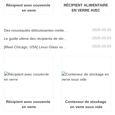
Récipient avec couvercle 
RÉCIPIENT ALIMENTAIRE 
en verre
EN VERRE AVEC 
COUVERCLE EN BOIS 
D'ACACIA
2026-03-20
Des nouveautés éblouissantes mettent en lumière la force de Linuo | Le verre spécial Linuo fait ses débuts à Ambiente Frankfurt
2025-03-03
Le guide ultime des récipients de stockage d'aliments en verre à haut borosilicate
2025-03-03
[Meet Chicago, USA] Linuo Glass vous invite à rassembler le salon à domicile inspiré de Chicago!
Récipient avec couvercle 
Conteneur de stockage 
en verre
en verre sous vide