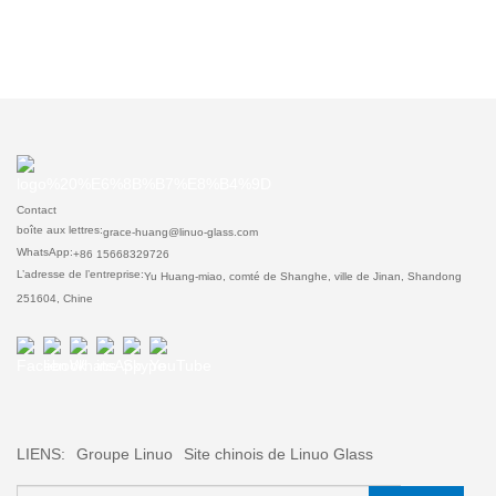
Contact
boîte aux lettres:
grace-huang@linuo-glass.com
WhatsApp:
+86 15668329726
L’adresse de l’entreprise:
Yu Huang-miao, comté de Shanghe, ville de Jinan, Shandong
251604, Chine
LIENS:
Groupe Linuo
Site chinois de Linuo Glass