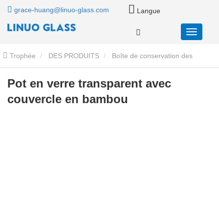
grace-huang@linuo-glass.com
Langue
Trophée
DES PRODUITS
Boîte de conservation des
aliments en verre
Pot de rangement en verre avec couvercle en
Pot en verre transparent avec
couvercle en bambou
bambou
Pot en verre transparent avec couvercle en bambou