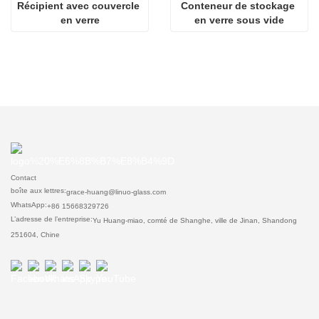
Récipient avec couvercle 
Conteneur de stockage 
en verre
en verre sous vide
Contact
boîte aux lettres:
grace-huang@linuo-glass.com
WhatsApp:
+86 15668329726
L’adresse de l’entreprise:
Yu Huang-miao, comté de Shanghe, ville de Jinan, Shandong
251604, Chine