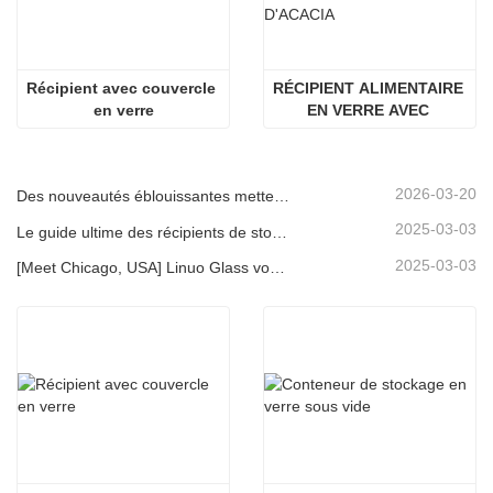
Récipient avec couvercle 
RÉCIPIENT ALIMENTAIRE 
en verre
EN VERRE AVEC 
COUVERCLE EN BOIS 
D'ACACIA
2026-03-20
Des nouveautés éblouissantes mettent en lumière la force de Linuo | Le verre spécial Linuo fait ses débuts à Ambiente Frankfurt
2025-03-03
Le guide ultime des récipients de stockage d'aliments en verre à haut borosilicate
2025-03-03
[Meet Chicago, USA] Linuo Glass vous invite à rassembler le salon à domicile inspiré de Chicago!