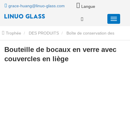
grace-huang@linuo-glass.com
Langue
Trophée
DES PRODUITS
Boîte de conservation des
aliments en verre
Pot de rangement en verre avec couvercle en
Bouteille de bocaux en verre avec
couvercles en liège
bambou
Bouteille de bocaux en verre avec couvercles en liège