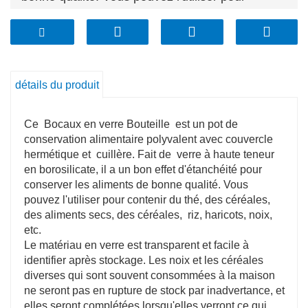
contenir du thé, des céréales, des aliments
secs, des céréales, du riz, des haricots, des
noix, etc.
détails du produit
Les articles sont facilement accessibles et la
surface est lisse et facile à nettoyer.
Ce
Bocaux en verre Bouteille
est un pot de
Le couvercle en bambou peut isoler l'air,
conservation alimentaire polyvalent avec couvercle
étanche à l'air et à l'humidité, garder le contenu
hermétique et
cuillère. Fait de
verre à haute teneur
au sec et empêcher les fuites.
en borosilicate, il a un bon effet d'étanchéité pour
conserver les aliments de bonne qualité. Vous
pouvez l'utiliser pour contenir du thé, des céréales,
des aliments secs, des céréales,
riz, haricots, noix,
etc.
Le matériau en verre est transparent et facile à
identifier après stockage. Les noix et les céréales
diverses qui sont souvent consommées à la maison
ne seront pas en rupture de stock par inadvertance, et
elles seront complétées lorsqu'elles verront ce qui