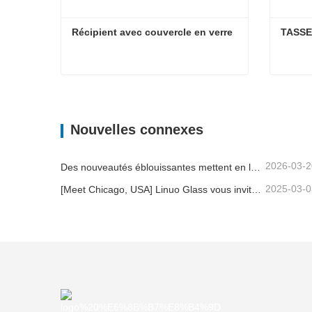
Récipient avec couvercle en verre
TASSE
Récipient avec couvercle en verre
TASS
Contacter maintenant
Con
Nouvelles connexes
2026-03-2
Des nouveautés éblouissantes mettent en lumière la force de Linuo | Le verre spécial Linuo fait ses débuts à Ambiente Frankfurt
2025-03-0
[Meet Chicago, USA] Linuo Glass vous invite à rassembler le salon à domicile inspiré de Chicago!