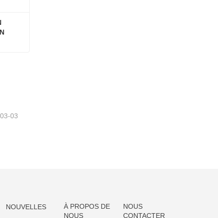
 
N 
RÉCIPIENT ALIMENTAIRE EN VERRE AVEC COUVERCLE EN BOIS D'ACACIA
-03-03
À PROPOS DE
NOUS
NOUVELLES
NOUS
CONTACTER