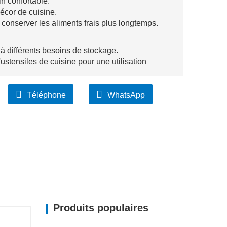
n confortable.
écor de cuisine.
conserver les aliments frais plus longtemps.
 à différents besoins de stockage.
stensiles de cuisine pour une utilisation
 et hermétiques.
Téléphone
WhatsApp
aîcheur prolongée.
éparation des aliments en toute sécurité.
culinaire globale.
che unique.
igences spécifiques.
des fins de cadeaux ou de marque.
Produits populaires