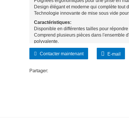
Poignées ergonomiques pour une prise en mai
Design élégant et moderne qui complète tout d
Technologie innovante de mise sous vide pour 
Caractéristiques:
Disponible en différentes tailles pour répondre
Comprend plusieurs pièces dans l'ensemble d'u
polyvalente.
Récipients en verre avec couvercles sécurisés
Contacter maintenant
E-mail
Points de vente clés&nbsp;:
Isolation et durabilité supérieures pour une fr
Matériaux sans BPA pour un stockage et une pr
Partager:
Élégant et fonctionnel, améliorant l'expérience 
Options de personnalisation&nbsp;:
Gravures personnalisées pour ajouter une tou
Tailles personnalisées pour répondre à des ex
Options d'emballage spéciales disponibles à 