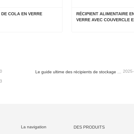
 DE COLA EN VERRE
RÉCIPIENT ALIMENTAIRE EN
VERRE AVEC COUVERCLE E
BOIS D'ACACIA
E DE COLA EN VERRE
tacter maintenant
Contacter maintenant
0
2025
Le guide ultime des récipients de stockage d'aliments en verre à haut borosilicate
3
La navigation
DES PRODUITS