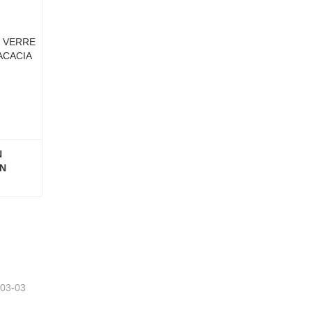
 
N 
RÉCIPIENT ALIMENTAIRE EN VERRE AVEC COUVERCLE EN BOIS D'ACACIA
-03-03