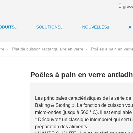
grace
ODUITS
SOLUTIONS
NOUVELLES
À
rre
Plat de cuisson rectangulaire en verre
Poêles à pain en verre
Poêles à pain en verre antiadh
Les principales caractéristiques de la série de
Baking & Storing ». La fonction de cuisson vous
micro-ondes (jusqu’à 560 ° C). Il est empilabl
* Découvrez un classique intemporel qui sert un
préparation des aliments.