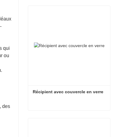
déaux
-
s qui
ur ou
.
Récipient avec couvercle en verre
, des
Récipient avec couvercle en verre
Contacter maintenant