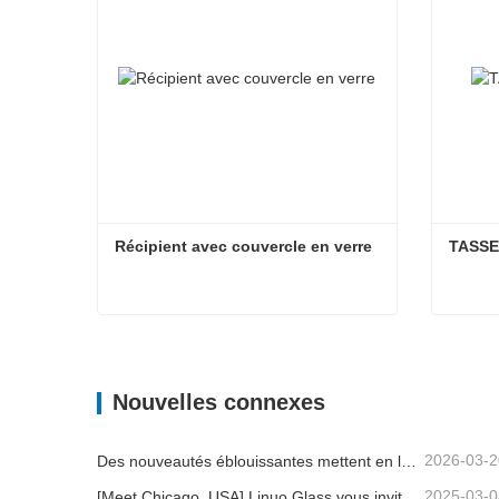
Récipient avec couvercle en verre
TASSE
Récipient avec couvercle en verre
TASS
Contacter maintenant
Con
Nouvelles connexes
2026-03-2
Des nouveautés éblouissantes mettent en lumière la force de Linuo | Le verre spécial Linuo fait ses débuts à Ambiente Frankfurt
2025-03-0
[Meet Chicago, USA] Linuo Glass vous invite à rassembler le salon à domicile inspiré de Chicago!