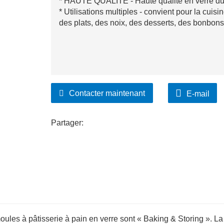
* HAUTE QUALITÉ - Haute qualité en verre du
* Utilisations multiples - convient pour la cuisin
des plats, des noix, des desserts, des bonbons,
Contacter maintenant
E-mail
Partager:
moules à pâtisserie à pain en verre sont « Baking & Storing ». La