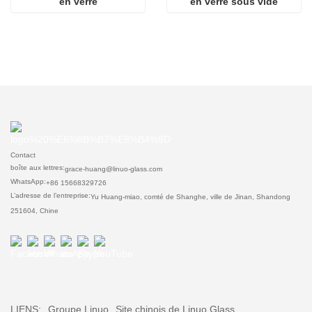
en verre
en verre sous vide
Contact
boîte aux lettres:
grace-huang@linuo-glass.com
WhatsApp:
+86 15668329726
L’adresse de l’entreprise:
Yu Huang-miao, comté de Shanghe, ville de Jinan, Shandong
251604, Chine
LIENS:
Groupe Linuo
Site chinois de Linuo Glass