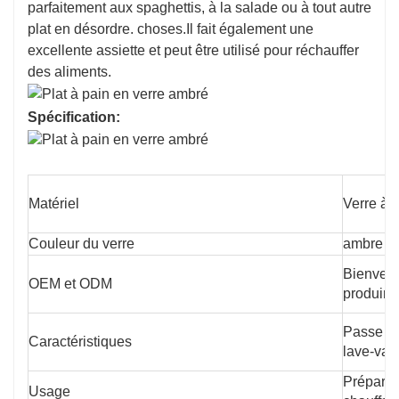
parfaitement aux spaghettis, à la salade ou à tout autre
plat en désordre. choses.Il fait également une
excellente assiette et peut être utilisé pour réchauffer
des aliments.
Spécification:
Matériel
Verre à h
Couleur du verre
ambre
Bienvenu
OEM et ODM
produire
Passe au
Caractéristiques
lave-vais
Préparat
Usage