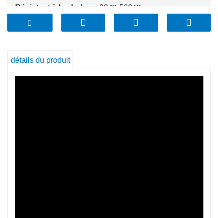
Résistant à la chaleur:
-20 ℃-560 ℃
Résistance aux chocs thermiques&nbsp;:
120 ℃
Certificat:
FDA, LFGB, DGCCRF, ROHS, REACH,
FSC, MSDS
Caractéristiques:
Passe au four, au micro-ondes, au
détails du produit
congélateur, au lave-vaisselle