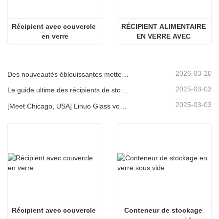
Récipient avec couvercle 
RÉCIPIENT ALIMENTAIRE 
en verre
EN VERRE AVEC 
COUVERCLE EN BOIS 
D'ACACIA
2026-03-20
Des nouveautés éblouissantes mettent en lumière la force de Linuo | Le verre spécial Linuo fait ses débuts à Ambiente Frankfurt
2025-03-03
Le guide ultime des récipients de stockage d'aliments en verre à haut borosilicate
2025-03-03
[Meet Chicago, USA] Linuo Glass vous invite à rassembler le salon à domicile inspiré de Chicago!
Récipient avec couvercle 
Conteneur de stockage 