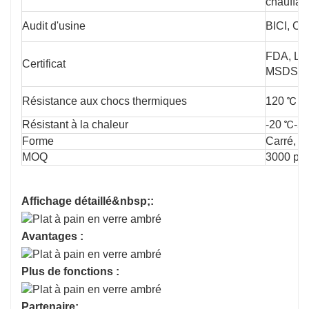
chauffag
Audit d'usine
BICI, 
FDA, L
Certificat
MSDS
Résistance aux chocs thermiques
120 ℃
Résistant à la chaleur
-20 ℃-5
Forme
Carré, R
MOQ
3000 pi
Affichage détaillé&nbsp;:
Avantages :
Plus de fonctions :
Partenaire: