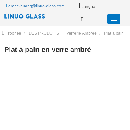
grace-huang@linuo-glass.com
Langue
Trophée
DES PRODUITS
Verrerie Ambrée
Plat à pain
en verre ambré
Plat à pain en verre ambré