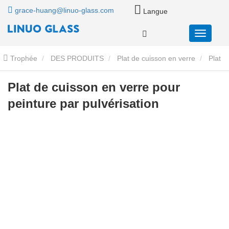
grace-huang@linuo-glass.com
Langue
Trophée
DES PRODUITS
Plat de cuisson en verre
Plat
de cuisson rectangulaire en verre
Plat de cuisson en verre pour
Plat de cuisson en verre pour
peinture par pulvérisation
peinture par pulvérisation