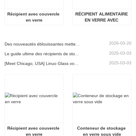
Récipient avec couvercle 
RÉCIPIENT ALIMENTAIRE 
en verre
EN VERRE AVEC 
COUVERCLE EN BOIS 
D'ACACIA
2026-03-20
Des nouveautés éblouissantes mettent en lumière la force de Linuo | Le verre spécial Linuo fait ses débuts à Ambiente Frankfurt
2025-03-03
Le guide ultime des récipients de stockage d'aliments en verre à haut borosilicate
2025-03-03
[Meet Chicago, USA] Linuo Glass vous invite à rassembler le salon à domicile inspiré de Chicago!
Récipient avec couvercle 
Conteneur de stockage 
en verre
en verre sous vide