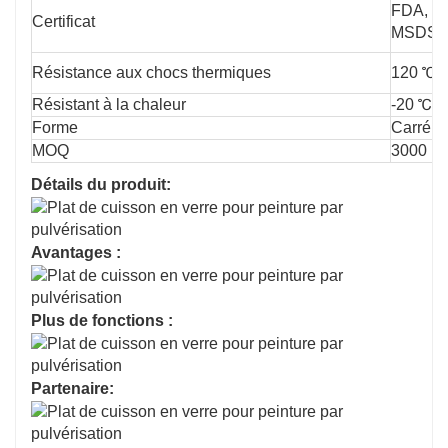
FDA, L
Certificat
MSDS
Résistance aux chocs thermiques
120 ℃
Résistant à la chaleur
-20 ℃-
Forme
Carré, 
MOQ
3000 pi
Détails du produit:
Avantages :
Plus de fonctions :
Partenaire: