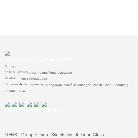
Contact
boîte aux lettres:
grace-huang@linuo-glass.com
WhatsApp:
+86 15668329726
L’adresse de l’entreprise:
Yu Huang-miao, comté de Shanghe, ville de Jinan, Shandong
251604, Chine
LIENS:
Groupe Linuo
Site chinois de Linuo Glass