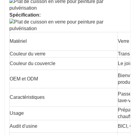
Spécification:
Matériel
Verre à 
Couleur du verre
Transpa
Couleur du couvercle
Le joint
Bienven
OEM et ODM
produir
Passe a
Caractéristiques
lave-vai
Prépara
Usage
chauffa
Audit d'usine
BICI, 