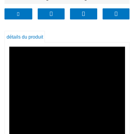
1) Verre à haute teneur en borosilicate. Il n'absorbe
pas les odeurs, les saveurs ou les taches des
aliments.
2) Résistance supérieure aux chocs mécaniques :
détails du produit
résistant aux rayures.
3) Extra résistant aux chocs thermiques, résistance à
la chaleur jusqu'à 560 ℃.
4) Performances hygiéniques plus élevées.
5) Peut être utilisé au four, au micro-ondes et au lave-
vaisselle.
6) Sans BPA