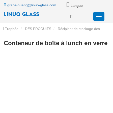
grace-huang@linuo-glass.com
Langue
Trophée
DES PRODUITS
Récipient de stockage des
aliments en verre
Conteneurs de stockage de nourriture en verre
Conteneur de boîte à lunch en verre
avec couvercles en verre
Conteneur de boîte à lunch en verre