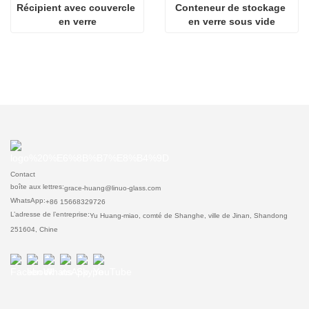
Récipient avec couvercle 
Conteneur de stockage 
en verre
en verre sous vide
Contact
boîte aux lettres:
grace-huang@linuo-glass.com
WhatsApp:
+86 15668329726
L’adresse de l’entreprise:
Yu Huang-miao, comté de Shanghe, ville de Jinan, Shandong
251604, Chine