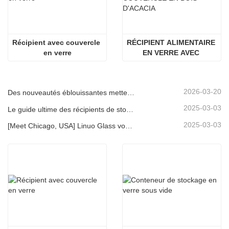
Récipient avec couvercle 
RÉCIPIENT ALIMENTAIRE 
en verre
EN VERRE AVEC 
COUVERCLE EN BOIS 
D'ACACIA
2026-03-20
Des nouveautés éblouissantes mettent en lumière la force de Linuo | Le verre spécial Linuo fait ses débuts à Ambiente Frankfurt
2025-03-03
Le guide ultime des récipients de stockage d'aliments en verre à haut borosilicate
2025-03-03
[Meet Chicago, USA] Linuo Glass vous invite à rassembler le salon à domicile inspiré de Chicago!