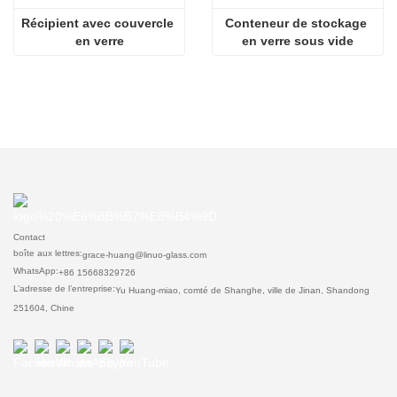
Récipient avec couvercle 
Conteneur de stockage 
en verre
en verre sous vide
Contact
boîte aux lettres:
grace-huang@linuo-glass.com
WhatsApp:
+86 15668329726
L’adresse de l’entreprise:
Yu Huang-miao, comté de Shanghe, ville de Jinan, Shandong
251604, Chine