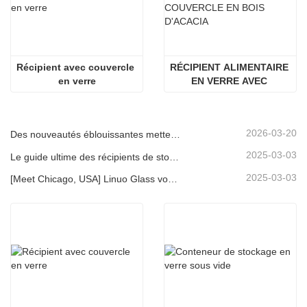
Récipient avec couvercle 
RÉCIPIENT ALIMENTAIRE 
en verre
EN VERRE AVEC 
COUVERCLE EN BOIS 
D'ACACIA
2026-03-20
Des nouveautés éblouissantes mettent en lumière la force de Linuo | Le verre spécial Linuo fait ses débuts à Ambiente Frankfurt
2025-03-03
Le guide ultime des récipients de stockage d'aliments en verre à haut borosilicate
2025-03-03
[Meet Chicago, USA] Linuo Glass vous invite à rassembler le salon à domicile inspiré de Chicago!