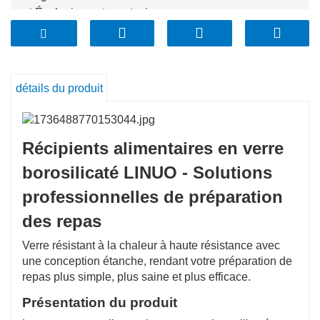
✅ Écologique et non toxique
Sans BPA, phtalates ni produits chimiques nocifs :
juste un stockage pur et sûr pour vos repas.
✅ Fermeture hermétique pour plus de fraîcheur
Le couvercle en verre sécurisé crée un joint
détails du produit
hermétique, gardant vos aliments frais plus longtemps.
✅ Design élégant et empilable
Rangez, empilez et organisez vos aliments avec style.
Récipients alimentaires en verre
Idéal pour préparer vos repas et gagner de la place.
borosilicaté LINUO - Solutions
professionnelles de préparation
des repas
Verre résistant à la chaleur à haute résistance avec
une conception étanche, rendant votre préparation de
repas plus simple, plus saine et plus efficace.
Présentation du produit