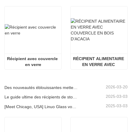
Récipient avec couvercle 
RÉCIPIENT ALIMENTAIRE 
en verre
EN VERRE AVEC 
COUVERCLE EN BOIS 
D'ACACIA
2026-03-20
Des nouveautés éblouissantes mettent en lumière la force de Linuo | Le verre spécial Linuo fait ses débuts à Ambiente Frankfurt
2025-03-03
Le guide ultime des récipients de stockage d'aliments en verre à haut borosilicate
2025-03-03
[Meet Chicago, USA] Linuo Glass vous invite à rassembler le salon à domicile inspiré de Chicago!