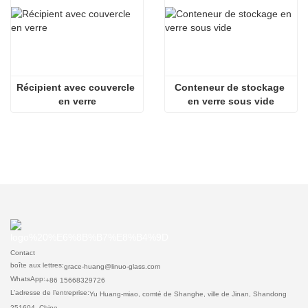
Récipient avec couvercle 
Conteneur de stockage 
en verre
en verre sous vide
Contact
boîte aux lettres:
grace-huang@linuo-glass.com
WhatsApp:
+86 15668329726
L’adresse de l’entreprise:
Yu Huang-miao, comté de Shanghe, ville de Jinan, Shandong
251604, Chine