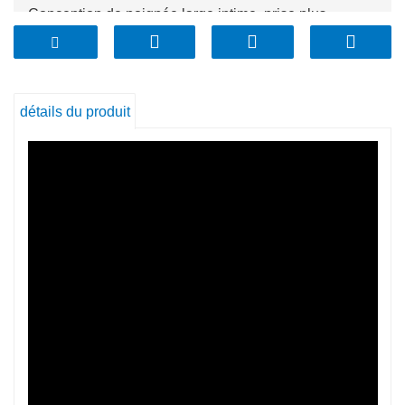
Conception de poignée large intime, prise plus
confortable
Polyvalent
Peut résister au chaud et au froid
détails du produit