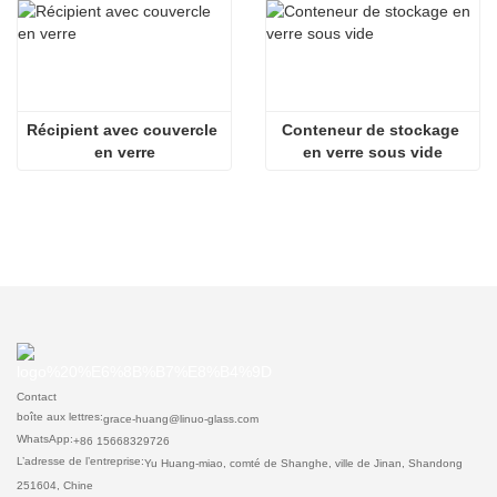
Récipient avec couvercle 
Conteneur de stockage 
en verre
en verre sous vide
Contact
boîte aux lettres:
grace-huang@linuo-glass.com
WhatsApp:
+86 15668329726
L’adresse de l’entreprise:
Yu Huang-miao, comté de Shanghe, ville de Jinan, Shandong
251604, Chine