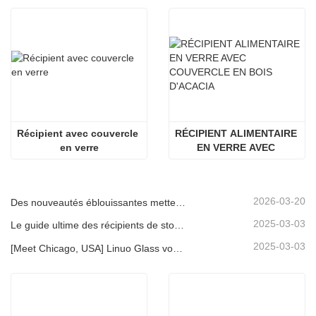
Récipient avec couvercle 
RÉCIPIENT ALIMENTAIRE 
en verre
EN VERRE AVEC 
COUVERCLE EN BOIS 
D'ACACIA
2026-03-20
Des nouveautés éblouissantes mettent en lumière la force de Linuo | Le verre spécial Linuo fait ses débuts à Ambiente Frankfurt
2025-03-03
Le guide ultime des récipients de stockage d'aliments en verre à haut borosilicate
2025-03-03
[Meet Chicago, USA] Linuo Glass vous invite à rassembler le salon à domicile inspiré de Chicago!