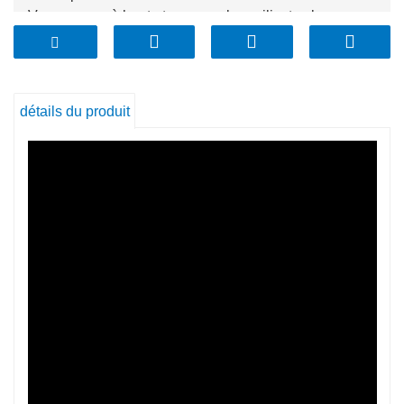
Verre propre à haute teneur en borosilicate : le
mangeur est heureux, le spectateur est heureux.
Conception à double oreille: facile à tenir, isolation
thermique et anti-chaleur, stable à tenir, facile à utiliser.
détails du produit
Texture lisse
Facile à nettoyer sans résidu
Propre et bien rangé
Toujours aussi neuf
Durable